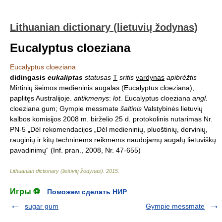
Lithuanian dictionary (lietuvių žodynas)
Eucalyptus cloeziana
Eucalyptus cloeziana
didingasis
eukaliptas
statusas
T
sritis
vardynas
apibrėžtis
Mirtinių šeimos medieninis augalas (Eucalyptus cloeziana),
paplitęs Australijoje.
atitikmenys
:
lot.
Eucalyptus cloeziana
angl.
cloeziana gum; Gympie messmate
šaltinis
Valstybinės lietuvių
kalbos komisijos 2008 m. birželio 25 d. protokolinis nutarimas Nr.
PN-5 „Dėl rekomendacijos „Dėl medieninių, pluoštinių, dervinių,
rauginių ir kitų techninėms reikmėms naudojamų augalų lietuviškų
pavadinimų“ (Inf. pran., 2008, Nr. 47-655)
Lithuanian dictionary (lietuvių žodynas)
.
2015
.
Игры ⚽
Поможем сделать НИР
sugar gum
Gympie messmate