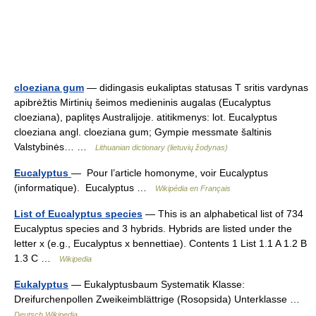
cloeziana gum
— didingasis eukaliptas statusas T sritis vardynas
apibrėžtis Mirtinių šeimos medieninis augalas (Eucalyptus
cloeziana), paplitęs Australijoje. atitikmenys: lot. Eucalyptus
cloeziana angl. cloeziana gum; Gympie messmate šaltinis
Valstybinės… …
Lithuanian dictionary (lietuvių žodynas)
Eucalyptus
— Pour l’article homonyme, voir Eucalyptus
(informatique). Eucalyptus …
Wikipédia en Français
List of Eucalyptus species
— This is an alphabetical list of 734
Eucalyptus species and 3 hybrids. Hybrids are listed under the
letter x (e.g., Eucalyptus x bennettiae). Contents 1 List 1.1 A 1.2 B
1.3 C …
Wikipedia
Eukalyptus
— Eukalyptusbaum Systematik Klasse:
Dreifurchenpollen Zweikeimblättrige (Rosopsida) Unterklasse …
Deutsch Wikipedia