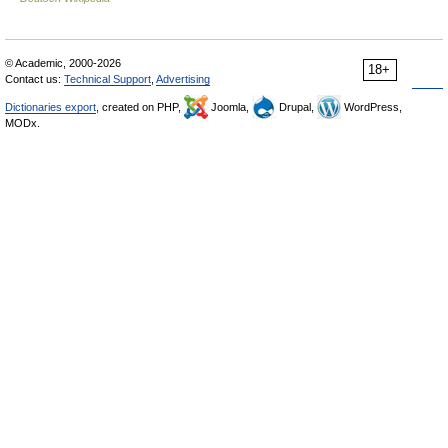
© Academic, 2000-2026
18+
Contact us:
Technical Support
,
Advertising
Dictionaries export
, created on PHP,
Joomla,
Drupal,
WordPress,
MODx.