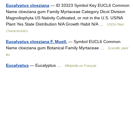
Eucalyptus cloeziana
— ID 33323 Symbol Key EUCL6 Common
Name cloeziana gum Family Myrtaceae Category Dicot Division
Magnoliophyta US Nativity Cultivated, or not in the U.S. US/NA
Plant Yes State Distribution N/A Growth Habit N/A …
USDA Plant
Characteristics
Eucalyptus cloeziana F. Muell.
— Symbol EUCL6 Common
Name cloeziana gum Botanical Family Myrtaceae …
Scientific plant
list
Eucalyptus
— Eucalyptus …
Wikipédia en Français