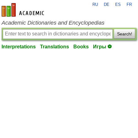
RU
DE
ES
FR
en-academic.com
Academic Dictionaries and Encyclopedias
Search!
Interpretations
Translations
Books
Игры ⚽